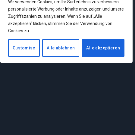
Wir verwenden Cookies, um Ihr Surferlebnis zu verbessern,
personalisierte Werbung oder Inhalte anzuzeigen und unsere
Zugriffszahlen zu analysieren. Wenn Sie auf „Alle
akzeptieren“ klicken, stimmen Sie der Verwendung von
Cookies zu.
Customise
Alle ablehnen
Alle akzeptieren
5 MMORPGs, um die ich
mir 2025 richtig Sorgen
mache
By
ALEXANDER LEITSCH
12. März
2025
0
1 Min Read