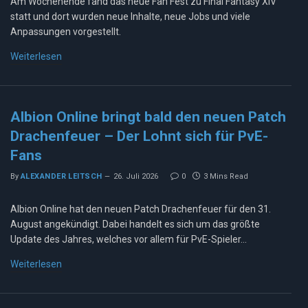
Am Wochenende fand das neue Fan Fest zu Final Fantasy XIV
statt und dort wurden neue Inhalte, neue Jobs und viele
Anpassungen vorgestellt.
Weiterlesen
Albion Online bringt bald den neuen Patch
Drachenfeuer – Der Lohnt sich für PvE-
Fans
By
ALEXANDER LEITSCH
26. Juli 2026
0
3 Mins Read
Albion Online hat den neuen Patch Drachenfeuer für den 31.
August angekündigt. Dabei handelt es sich um das größte
Update des Jahres, welches vor allem für PvE-Spieler…
Weiterlesen