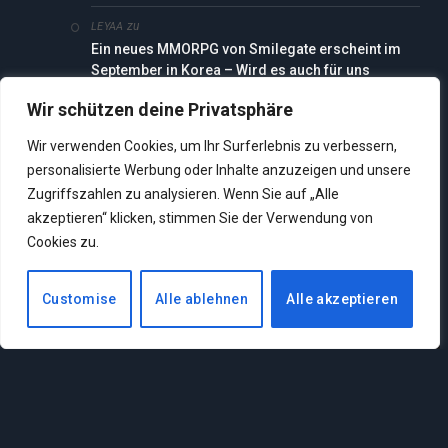
zu
LEYAA
Ein neues MMORPG von Smilegate erscheint im
September in Korea – Wird es auch für uns
interessant?
Wir schützen deine Privatsphäre
zu
ZOLIPEI
Wir verwenden Cookies, um Ihr Surferlebnis zu verbessern,
Die besten MMORPGs 2026 – Alle großen Spiele
personalisierte Werbung oder Inhalte anzuzeigen und unsere
im Vergleich
Zugriffszahlen zu analysieren. Wenn Sie auf „Alle
zu
akzeptieren“ klicken, stimmen Sie der Verwendung von
ZOLIPEI
Was ist WoW Classic+? Alles zu möglichen
Cookies zu.
Inhalten, dem Release und einer Beta
Customise
Alle ablehnen
Alle akzeptieren
SEITEN