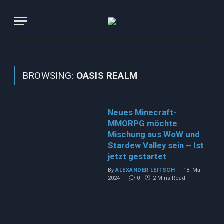
BROWSING:
OASIS REALM
Neues Minecraft-
MMORPG möchte
Mischung aus WoW und
Stardew Valley sein – Ist
jetzt gestartet
By
ALEXANDER LEITSCH
18. Mai
2024
0
2 Mins Read