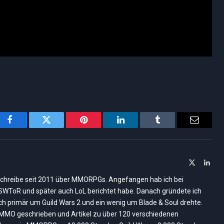
Facebook
Twitter
Pinterest
LinkedIn
Tumblr
Email
X
Link
(Twitter)
ich schreibe seit 2011 über MMORPGs. Angefangen hab ich bei
, SWToR und später auch LoL berichtet habe. Danach gründete ich
ich primär um Guild Wars 2 und ein wenig um Blade & Soul drehte.
nMMO geschrieben und Artikel zu über 120 verschiedenen