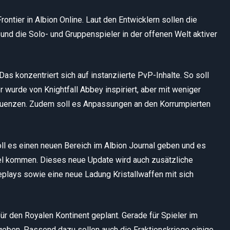
ntier in Albion Online. Laut den Entwicklern sollen die
nd die Solo- und Gruppenspieler in der offenen Welt aktiver
as konzentriert sich auf instanziierte PvP-Inhalte. So soll
 wurde von Knightfall Abbey inspiriert, aber mit weniger
uenzen. Zudem soll es Anpassungen an den Korrumpierten
ll es einen neuen Bereich im Albion Journal geben und es
vel kommen. Dieses neue Update wird auch zusätzliche
lays sowie eine neue Ladung Kristallwaffen mit sich
für den Royalen Kontinent geplant. Gerade für Spieler im
e geben. Passend dazu sollen auch die Fraktionskriege einige