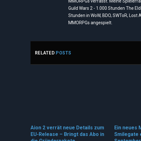
MMORPGs verfasst. Meine Spielerfah
Guild Wars 2 - 1.000 Stunden The El
Stunden in WoW, BDO, SWToR, Lost A
MMORPGs angespielt.
RELATED
POSTS
Aion 2 verrät neue Details zum
Ein neues
EU-Release – Bringt das Abo in
Smilegate 
die Gründerpakete
September 