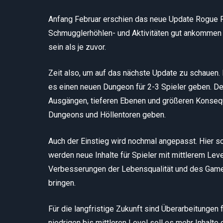
Anfang Februar erschien das neue Update Rogue Fro
Schmugglerhöhlen- und Aktivitäten gut ankommen u
sein als je zuvor.
Zeit also, um auf das nächste Update zu schauen. D
es einen neuen Dungeon für 2-3 Spieler geben. Der
Ausgängen, tieferen Ebenen und größeren Konseq
Dungeons und Höllentoren geben.
Auch der Einstieg wird nochmal angepasst. Hier so
werden neue Inhalte für Spieler mit mittlerem Le
Verbesserungen der Lebensqualität und des Gamep
bringen.
Für die langfristige Zukunft sind Überarbeitungen 
niedrigen bis mittleren Level soll es mehr Inhalt