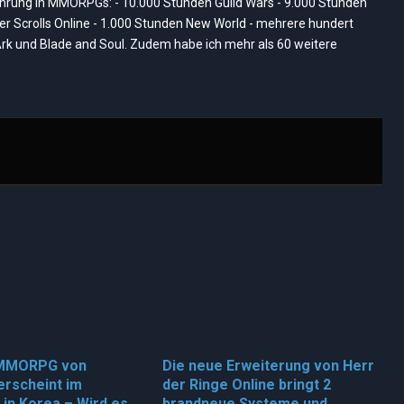
rung in MMORPGs: - 10.000 Stunden Guild Wars - 9.000 Stunden
der Scrolls Online - 1.000 Stunden New World - mehrere hundert
rk und Blade and Soul. Zudem habe ich mehr als 60 weitere
 MMORPG von
Die neue Erweiterung von Herr
erscheint im
der Ringe Online bringt 2
in Korea – Wird es
brandneue Systeme und