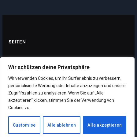
SEITEN
Wir schützen deine Privatsphäre
Datenschutz
Wir verwenden Cookies, um Ihr Surferlebnis zu verbessern,
Impressum
personalisierte Werbung oder Inhalte anzuzeigen und unsere
Über uns
Zugriffszahlen zu analysieren. Wenn Sie auf „Alle
akzeptieren“ klicken, stimmen Sie der Verwendung von
Unsere Supporter
Cookies zu.
Customise
Alle ablehnen
Alle akzeptieren
Copyright © 2026. Designed by MMO News.