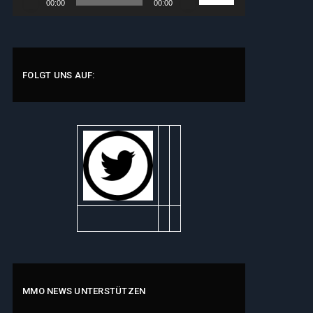
00:00
00:00
Player
Hoch/Runter
benutzen,
um
die
Lautstärke
FOLGT UNS AUF:
zu
regeln.
MMO NEWS UNTERSTÜTZEN