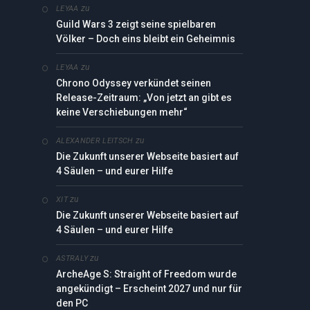
zu
LEYAA
Guild Wars 3 zeigt seine spielbaren
Völker – Doch eins bleibt ein Geheimnis
zu
LEYAA
Chrono Odyssey verkündet seinen
Release-Zeitraum: „Von jetzt an gibt es
keine Verschiebungen mehr“
zu
ALEXANDER LEITSCH
Die Zukunft unserer Webseite basiert auf
4 Säulen – und eurer Hilfe
zu
XIT
Die Zukunft unserer Webseite basiert auf
4 Säulen – und eurer Hilfe
zu
ASTRALY
ArcheAge S: Straight of Freedom wurde
angekündigt – Erscheint 2027 und nur für
den PC