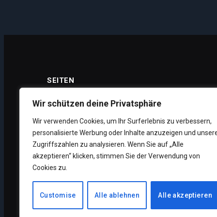
SEITEN
Wir schützen deine Privatsphäre
Wir verwenden Cookies, um Ihr Surferlebnis zu verbessern,
Datenschutz
personalisierte Werbung oder Inhalte anzuzeigen und unser
Impressum
Zugriffszahlen zu analysieren. Wenn Sie auf „Alle
akzeptieren“ klicken, stimmen Sie der Verwendung von
Über uns
Cookies zu.
Unsere Supporter
Customise
Alle ablehnen
Alle akzeptieren