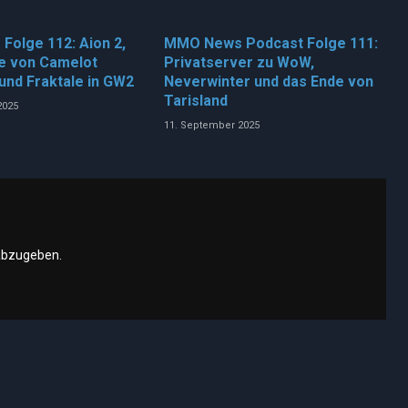
olge 112: Aion 2,
MMO News Podcast Folge 111:
e von Camelot
Privatserver zu WoW,
und Fraktale in GW2
Neverwinter und das Ende von
Tarisland
2025
11. September 2025
abzugeben.