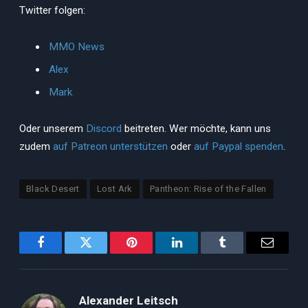
Twitter folgen:
MMO News
Alex
Mark
Oder unserem
Discord
beitreten. Wer möchte, kann uns
zudem
auf Patreon unterstützen
oder
auf Paypal spenden
.
Black Desert
Lost Ark
Pantheon: Rise of the Fallen
Facebook
Twitter
Pinterest
LinkedIn
Tumblr
Email
Alexander Leitsch