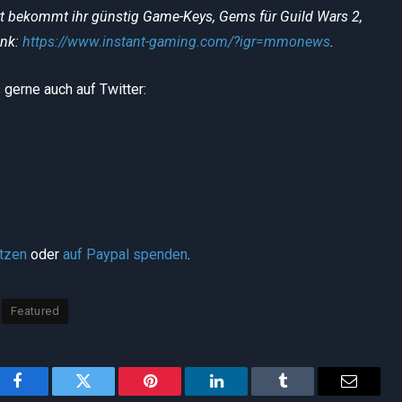
rt bekommt ihr günstig Game-Keys, Gems für Guild Wars 2,
ink:
https://www.instant-gaming.com/?igr=mmonews
.
gerne auch auf Twitter:
ützen
oder
auf Paypal spenden
.
Featured
Facebook
Twitter
Pinterest
LinkedIn
Tumblr
Email