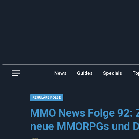
News
Guides
Specials
To
REGULÄRE FOLGE
MMO News Folge 92: Z
neue MMORPGs und D