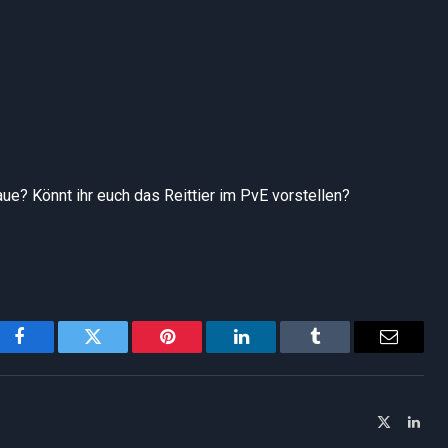
e? Könnt ihr euch das Reittier im PvE vorstellen?
Facebook
Twitter
Pinterest
LinkedIn
Tumblr
Email
X
Link
(Twitter)