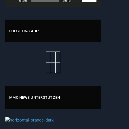
00:00
00:00
Player
Hoch/Runter
benutzen,
um
die
Lautstärke
FOLGT UNS AUF:
zu
regeln.
MMO NEWS UNTERSTÜTZEN