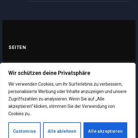
SEITEN
Wir schützen deine Privatsphäre
Datenschutz
Wir verwenden Cookies, um Ihr Surferlebnis zu verbessern,
Impressum
personalisierte Werbung oder Inhalte anzuzeigen und unsere
Über uns
Zugriffszahlen zu analysieren. Wenn Sie auf „Alle
akzeptieren“ klicken, stimmen Sie der Verwendung von
Unsere Supporter
Cookies zu.
Customise
Alle ablehnen
Alle akzeptieren
Copyright © 2026. Designed by MMO News.