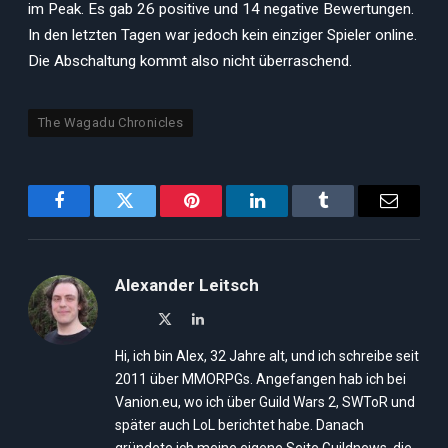
im Peak. Es gab 26 positive und 14 negative Bewertungen.
In den letzten Tagen war jedoch kein einziger Spieler online.
Die Abschaltung kommt also nicht überraschend.
The Wagadu Chronicles
Facebook
Twitter
Pinterest
LinkedIn
Tumblr
Email
Alexander Leitsch
X
LinkedIn
(Twitter)
Hi, ich bin Alex, 32 Jahre alt, und ich schreibe seit
2011 über MMORPGs. Angefangen hab ich bei
Vanion.eu, wo ich über Guild Wars 2, SWToR und
später auch LoL berichtet habe. Danach
gründete ich meine eigene Seite Guildnews, die