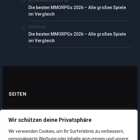
zu
ALEXANDER LEITSCH
Die besten MMORPGs 2026 – Alle großen Spiele
im Vergleich
zu
ZOLIPEI
Die besten MMORPGs 2026 – Alle großen Spiele
im Vergleich
SEITEN
Wir schützen deine Privatsphäre
Datenschutz
Wir verwenden Cookies, um Ihr Surferlebnis zu verbessern,
Impressum
personalisierte Werbung oder Inhalte anzuzeigen und unsere