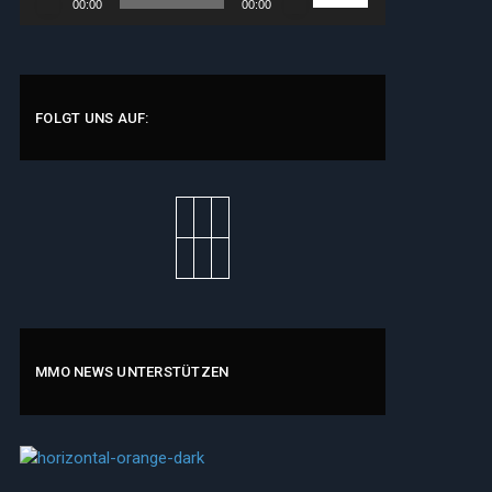
00:00
00:00
Player
Hoch/Runter
benutzen,
um
die
Lautstärke
FOLGT UNS AUF:
zu
regeln.
MMO NEWS UNTERSTÜTZEN