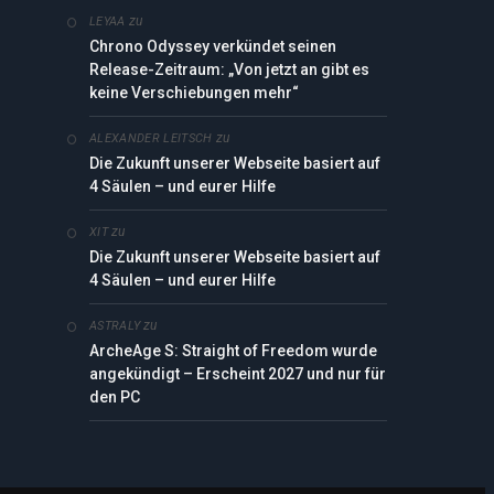
zu
LEYAA
Chrono Odyssey verkündet seinen
Release-Zeitraum: „Von jetzt an gibt es
keine Verschiebungen mehr“
zu
ALEXANDER LEITSCH
Die Zukunft unserer Webseite basiert auf
4 Säulen – und eurer Hilfe
zu
XIT
Die Zukunft unserer Webseite basiert auf
4 Säulen – und eurer Hilfe
zu
ASTRALY
ArcheAge S: Straight of Freedom wurde
angekündigt – Erscheint 2027 und nur für
den PC