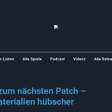
p-Listen
Alle Spiele
Podcast
Videos
Alle Rele
s zum nächsten Patch –
aterialien hübscher