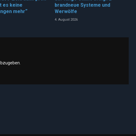
bt es keine
brandneue Systeme und
ungen mehr“
Werwölfe
4. August 2026
abzugeben.