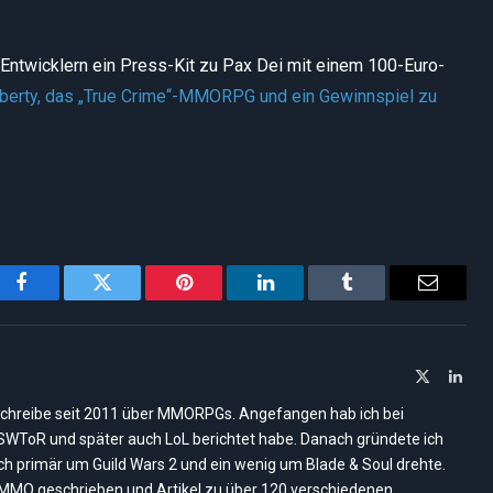
Entwicklern ein Press-Kit zu Pax Dei mit einem 100-Euro-
iberty, das „True Crime“-MMORPG und ein Gewinnspiel zu
Facebook
Twitter
Pinterest
LinkedIn
Tumblr
Email
X
Link
(Twitter)
ich schreibe seit 2011 über MMORPGs. Angefangen hab ich bei
, SWToR und später auch LoL berichtet habe. Danach gründete ich
ich primär um Guild Wars 2 und ein wenig um Blade & Soul drehte.
nMMO geschrieben und Artikel zu über 120 verschiedenen