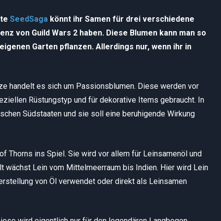
ite
SeedSaga
könnt ihr Samen für drei verschiedene
izenz von Guild Wars 2 haben. Diese Blumen kann man so
 eigenen Garten pflanzen. Allerdings nur, wenn ihr in
nze handelt es sich um Passionsblumen. Diese werden vor
eziellen Rüstungstyp und für dekorative Items gebraucht. In
nischen Südstaaten und sie soll eine beruhigende Wirkung
of Thorns ins Spiel. Sie wird vor allem für Leinsamenöl und
lt wächst Lein vom Mittelmeerraum bis Indien. Hier wird Lein
Herstellung von Öl verwendet oder direkt als Leinsamen
iese wird eigentlich nur für den legendären Langbogen