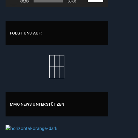
00:00
00:00
Player
Hoch/Runter
benutzen,
um
die
Lautstärke
FOLGT UNS AUF:
zu
regeln.
MMO NEWS UNTERSTÜTZEN