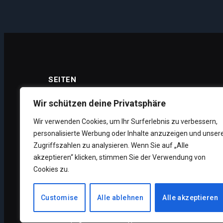
SEITEN
Wir schützen deine Privatsphäre
Wir verwenden Cookies, um Ihr Surferlebnis zu verbessern,
Datenschutz
personalisierte Werbung oder Inhalte anzuzeigen und unser
Impressum
Zugriffszahlen zu analysieren. Wenn Sie auf „Alle
akzeptieren“ klicken, stimmen Sie der Verwendung von
Über uns
Cookies zu.
Unsere Supporter
Customise
Alle ablehnen
Alle akzeptieren