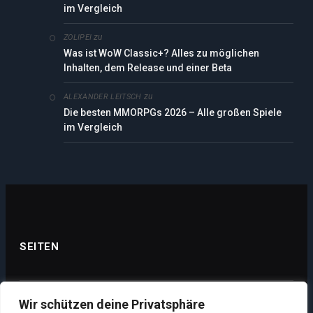
im Vergleich
zu
ZOLIPEI
Was ist WoW Classic+? Alles zu möglichen
Inhalten, dem Release und einer Beta
zu
ALEXANDER LEITSCH
Die besten MMORPGs 2026 – Alle großen Spiele
im Vergleich
SEITEN
Wir schützen deine Privatsphäre
Datenschutz