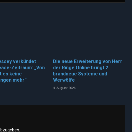
yssey verkündet
Die neue Erweiterung von Herr
ease-Zeitraum: „Von
der Ringe Online bringt 2
bt es keine
brandneue Systeme und
ungen mehr“
Werwölfe
4. August 2026
abzugeben.