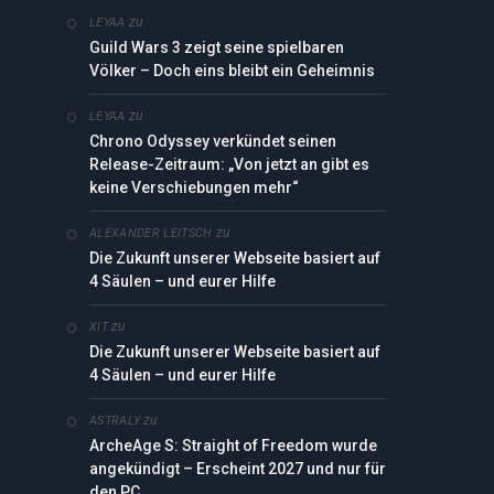
zu
LEYAA
Guild Wars 3 zeigt seine spielbaren
Völker – Doch eins bleibt ein Geheimnis
zu
LEYAA
edIn
Chrono Odyssey verkündet seinen
Release-Zeitraum: „Von jetzt an gibt es
keine Verschiebungen mehr“
zu
ALEXANDER LEITSCH
Die Zukunft unserer Webseite basiert auf
4 Säulen – und eurer Hilfe
zu
XIT
Die Zukunft unserer Webseite basiert auf
4 Säulen – und eurer Hilfe
zu
ASTRALY
ArcheAge S: Straight of Freedom wurde
angekündigt – Erscheint 2027 und nur für
den PC