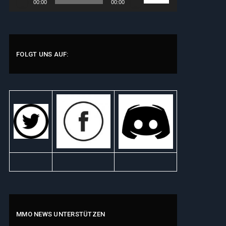
00:00
00:00
Player
Hoch/Runter
benutzen,
um
die
Lautstärke
FOLGT UNS AUF:
zu
regeln.
MMO NEWS UNTERSTÜTZEN