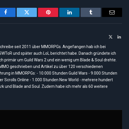
Facebook
Twitter
Pinterest
LinkedIn
Tumblr
Email
X
Link
(Twitter)
ich schreibe seit 2011 über MMORPGs. Angefangen hab ich bei
, SWToR und später auch LoL berichtet habe. Danach gründete ich
ich primär um Guild Wars 2 und ein wenig um Blade & Soul drehte.
nMMO geschrieben und Artikel zu über 120 verschiedenen
rung in MMORPGs: - 10.000 Stunden Guild Wars - 9.000 Stunden
der Scrolls Online - 1.000 Stunden New World - mehrere hundert
rk und Blade and Soul. Zudem habe ich mehr als 60 weitere