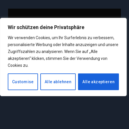
NEUESTE KOMMENTARE
Wir schützen deine Privatsphäre
Wir verwenden Cookies, um Ihr Surferlebnis zu verbessern,
zu
LEYAA
personalisierte Werbung oder Inhalte anzuzeigen und unsere
Ein neues MMORPG von Smilegate erscheint im
Zugriffszahlen zu analysieren. Wenn Sie auf „Alle
September in Korea – Wird es auch für uns
akzeptieren“ klicken, stimmen Sie der Verwendung von
interessant?
Cookies zu.
zu
ZOLIPEI
Die besten MMORPGs 2026 – Alle großen Spiele
Customise
Alle ablehnen
Alle akzeptieren
im Vergleich
zu
ZOLIPEI
Was ist WoW Classic+? Alles zu möglichen
Inhalten, dem Release und einer Beta
zu
ALEXANDER LEITSCH
Die besten MMORPGs 2026 – Alle großen Spiele