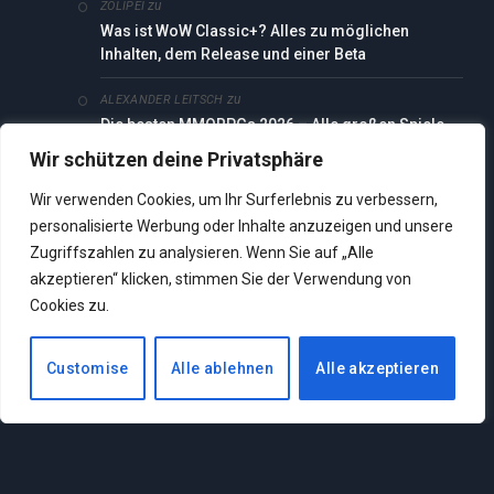
zu
ZOLIPEI
Was ist WoW Classic+? Alles zu möglichen
Inhalten, dem Release und einer Beta
zu
ALEXANDER LEITSCH
Die besten MMORPGs 2026 – Alle großen Spiele
im Vergleich
Wir schützen deine Privatsphäre
zu
ZOLIPEI
Wir verwenden Cookies, um Ihr Surferlebnis zu verbessern,
Die besten MMORPGs 2026 – Alle großen Spiele
personalisierte Werbung oder Inhalte anzuzeigen und unsere
im Vergleich
Zugriffszahlen zu analysieren. Wenn Sie auf „Alle
akzeptieren“ klicken, stimmen Sie der Verwendung von
zu
ZOLIPEI
Cookies zu.
Chrono Odyssey verkündet seinen Release-
Zeitraum: „Von jetzt an gibt es keine
Verschiebungen mehr“
Customise
Alle ablehnen
Alle akzeptieren