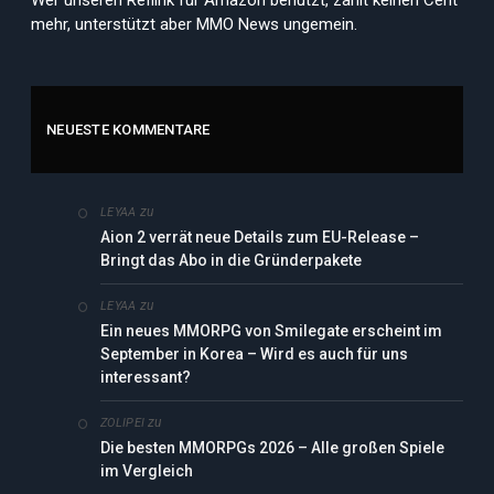
Wer unseren Reflink für Amazon benutzt, zahlt keinen Cent
mehr, unterstützt aber MMO News ungemein.
NEUESTE KOMMENTARE
zu
LEYAA
Aion 2 verrät neue Details zum EU-Release –
Bringt das Abo in die Gründerpakete
zu
LEYAA
Ein neues MMORPG von Smilegate erscheint im
September in Korea – Wird es auch für uns
interessant?
zu
ZOLIPEI
Die besten MMORPGs 2026 – Alle großen Spiele
im Vergleich