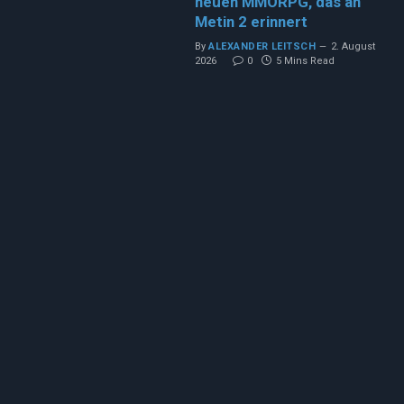
neuen MMORPG, das an
Metin 2 erinnert
By
ALEXANDER LEITSCH
2. August
2026
0
5 Mins Read