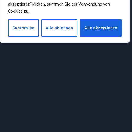
akzeptieren“ klicken, stimmen Sie der Verwendung von
SWTOR bekommt dieses
Cookies zu.
Jahr das große Update
8.0 – Diese Inhalte
erwarten uns
Customise
Alle ablehnen
Alle akzeptieren
By
ALEXANDER LEITSCH
31. Juli
2026
0
3 Mins Read