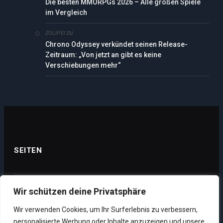
Die besten MMORPGs 2026 – Alle großen Spiele
im Vergleich
zu
ZOLIPEI
Chrono Odyssey verkündet seinen Release-
Zeitraum: „Von jetzt an gibt es keine
Verschiebungen mehr“
SEITEN
Wir schützen deine Privatsphäre
Datenschutz
Wir verwenden Cookies, um Ihr Surferlebnis zu verbessern,
Impressum
personalisierte Werbung oder Inhalte anzuzeigen und unsere