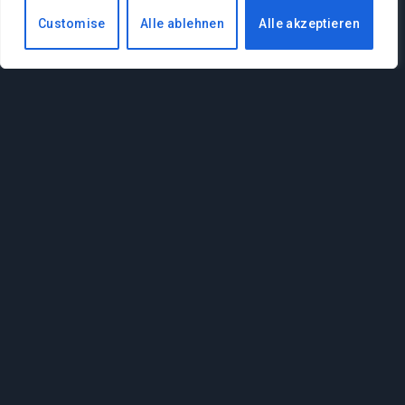
Customise
Alle ablehnen
Alle akzeptieren
Ich habe 5 Stunden EVE
Vanguard gespielt – Was
steckt im Sci-Fi-
Shooter?
By
MARK SELLNER
3. Juli 2024
0
7 Mins Read