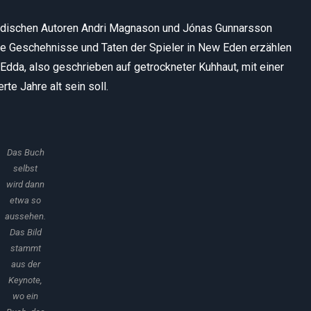
ändischen Autoren Andri Magnason und Jónas Gunnarsson
die Geschehnisse und Taten der Spieler in New Eden erzählen
n Edda, also geschrieben auf getrockneter Kuhhaut, mit einer
te Jahre alt sein soll.
Das Buch
selbst
wird dann
etwa so
aussehen.
Das Bild
stammt
aus der
Keynote,
wo ein