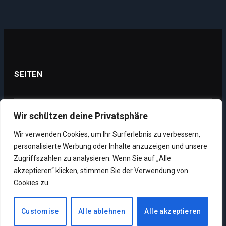
SEITEN
Wir schützen deine Privatsphäre
Datenschutz
Wir verwenden Cookies, um Ihr Surferlebnis zu verbessern,
Impressum
personalisierte Werbung oder Inhalte anzuzeigen und unsere
Über uns
Zugriffszahlen zu analysieren. Wenn Sie auf „Alle
akzeptieren“ klicken, stimmen Sie der Verwendung von
Unsere Supporter
Cookies zu.
Customise
Alle ablehnen
Alle akzeptieren
Copyright © 2026. Designed by MMO News.