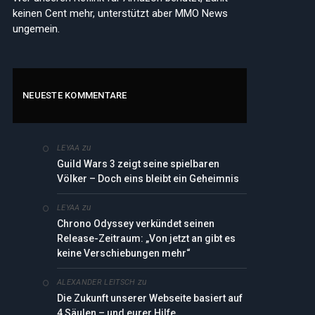
keinen Cent mehr, unterstützt aber MMO News
ungemein.
NEUESTE KOMMENTARE
zu
LEYAA
Guild Wars 3 zeigt seine spielbaren
Völker – Doch eins bleibt ein Geheimnis
zu
LEYAA
Chrono Odyssey verkündet seinen
Release-Zeitraum: „Von jetzt an gibt es
keine Verschiebungen mehr“
zu
ALEXANDER LEITSCH
Die Zukunft unserer Webseite basiert auf
4 Säulen – und eurer Hilfe