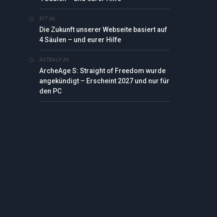
zu
XIT
Die Zukunft unserer Webseite basiert auf
4 Säulen – und eurer Hilfe
zu
ASTRALY
ArcheAge S: Straight of Freedom wurde
angekündigt – Erscheint 2027 und nur für
den PC