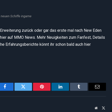
r neuen Schiffe ingame
e Erweiterung zurück oder gar das erste mal nach New Eden
 hier auf MMO News. Mehr Neuigkeiten zum Fanfest, Details
he Erfahrungsberichte könnt ihr schon bald auch hier
Facebook
Twitter
Pinterest
LinkedIn
Tumblr
Email
Website
X