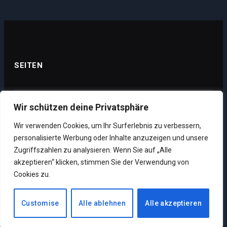
SEITEN
Wir schützen deine Privatsphäre
Datenschutz
Wir verwenden Cookies, um Ihr Surferlebnis zu verbessern,
Impressum
personalisierte Werbung oder Inhalte anzuzeigen und unsere
Über uns
Zugriffszahlen zu analysieren. Wenn Sie auf „Alle
akzeptieren“ klicken, stimmen Sie der Verwendung von
Unsere Supporter
Cookies zu.
Customise
Alle ablehnen
Alle akzeptieren
Copyright © 2026. Designed by MMO News.