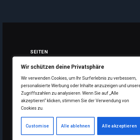
SEITEN
Wir schützen deine Privatsphäre
Wir verwenden Cookies, um Ihr Surferlebnis zu verbessern,
Datenschutz
personalisierte Werbung oder Inhalte anzuzeigen und unser
Impressum
Zugriffszahlen zu analysieren. Wenn Sie auf „Alle
akzeptieren“ klicken, stimmen Sie der Verwendung von
Über uns
Cookies zu.
Unsere Supporter
Customise
Alle ablehnen
Alle akzeptieren