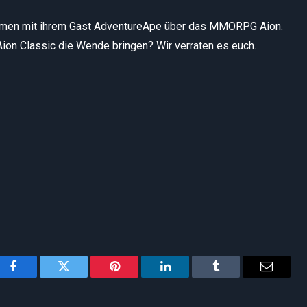
mmen mit ihrem Gast AdventureApe über das MMORPG Aion.
Aion Classic die Wende bringen? Wir verraten es euch.
Facebook
Twitter
Pinterest
LinkedIn
Tumblr
Email