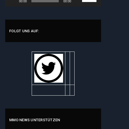
00:00
00:00
Player
Hoch/Runter
benutzen,
um
die
Lautstärke
FOLGT UNS AUF:
zu
regeln.
MMO NEWS UNTERSTÜTZEN