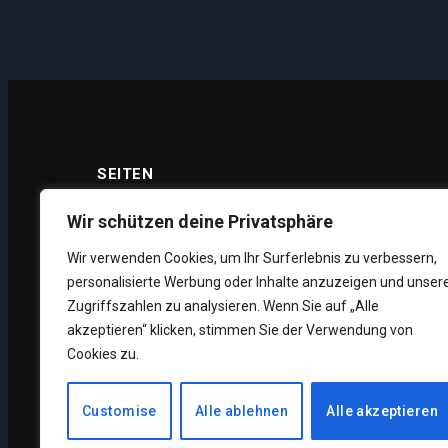
SEITEN
Wir schützen deine Privatsphäre
Wir verwenden Cookies, um Ihr Surferlebnis zu verbessern,
Datenschutz
personalisierte Werbung oder Inhalte anzuzeigen und unser
Impressum
Zugriffszahlen zu analysieren. Wenn Sie auf „Alle
akzeptieren“ klicken, stimmen Sie der Verwendung von
Über uns
Cookies zu.
Unsere Supporter
Customise
Alle ablehnen
Alle akzeptieren