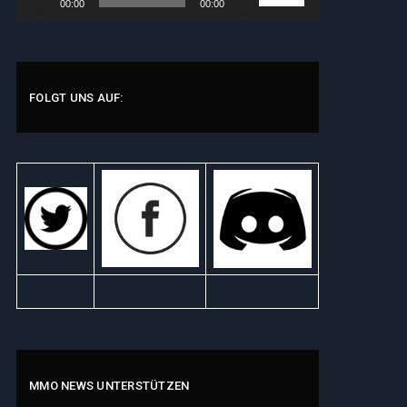
00:00
00:00
Player
Hoch/Runter
benutzen,
um
die
Lautstärke
FOLGT UNS AUF:
zu
regeln.
MMO NEWS UNTERSTÜTZEN