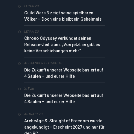
zu
LEYAA
Guild Wars 3 zeigt seine spielbaren
Völker – Doch eins bleibt ein Geheimnis
zu
LEYAA
Chrono Odyssey verkündet seinen
Release-Zeitraum: „Von jetzt an gibt es
keine Verschiebungen mehr“
zu
ALEXANDER LEITSCH
Die Zukunft unserer Webseite basiert auf
4 Säulen – und eurer Hilfe
zu
XIT
Die Zukunft unserer Webseite basiert auf
4 Säulen – und eurer Hilfe
zu
ASTRALY
ArcheAge S: Straight of Freedom wurde
angekündigt – Erscheint 2027 und nur für
den PC