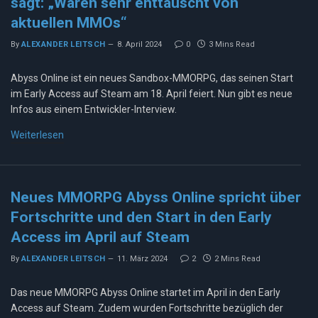
sagt: „Waren sehr enttäuscht von
aktuellen MMOs“
By
ALEXANDER LEITSCH
8. April 2024
0
3 Mins Read
Abyss Online ist ein neues Sandbox-MMORPG, das seinen Start
im Early Access auf Steam am 18. April feiert. Nun gibt es neue
Infos aus einem Entwickler-Interview.
Weiterlesen
Neues MMORPG Abyss Online spricht über
Fortschritte und den Start in den Early
Access im April auf Steam
By
ALEXANDER LEITSCH
11. März 2024
2
2 Mins Read
Das neue MMORPG Abyss Online startet im April in den Early
Access auf Steam. Zudem wurden Fortschritte bezüglich der