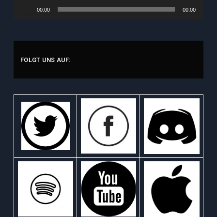
Audio-
00:00
00:00
Player
FOLGT UNS AUF: