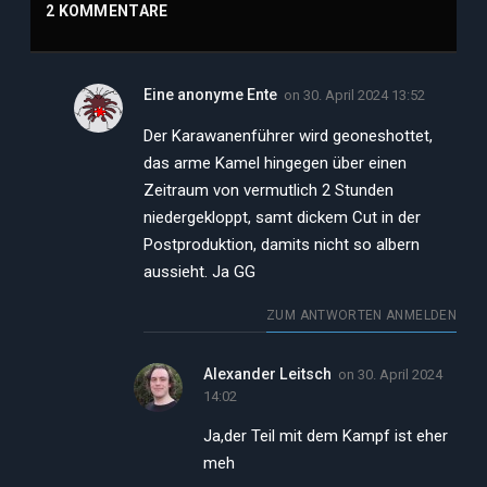
2 KOMMENTARE
Eine anonyme Ente
on
30. April 2024 13:52
Der Karawanenführer wird geoneshottet,
das arme Kamel hingegen über einen
Zeitraum von vermutlich 2 Stunden
niedergekloppt, samt dickem Cut in der
Postproduktion, damits nicht so albern
aussieht. Ja GG
ZUM ANTWORTEN ANMELDEN
Alexander Leitsch
on
30. April 2024
14:02
Ja,der Teil mit dem Kampf ist eher
meh