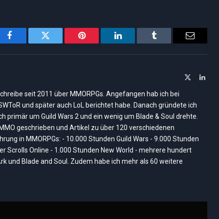
Facebook
Twitter
Pinterest
LinkedIn
Tumblr
Email
X
Link
(Twitter)
ich schreibe seit 2011 über MMORPGs. Angefangen hab ich bei
, SWToR und später auch LoL berichtet habe. Danach gründete ich
ich primär um Guild Wars 2 und ein wenig um Blade & Soul drehte.
nMMO geschrieben und Artikel zu über 120 verschiedenen
rung in MMORPGs: - 10.000 Stunden Guild Wars - 9.000 Stunden
der Scrolls Online - 1.000 Stunden New World - mehrere hundert
rk und Blade and Soul. Zudem habe ich mehr als 60 weitere