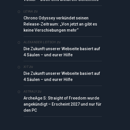
zu
LEYAA
Chrono Odyssey verkündet seinen
Release-Zeitraum: „Von jetzt an gibt es
keine Verschiebungen mehr“
zu
ALEXANDER LEITSCH
edIn
Die Zukunft unserer Webseite basiert auf
4 Säulen – und eurer Hilfe
zu
XIT
Die Zukunft unserer Webseite basiert auf
4 Säulen – und eurer Hilfe
zu
ASTRALY
ArcheAge S: Straight of Freedom wurde
angekündigt – Erscheint 2027 und nur für
den PC