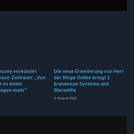
yssey verkündet
Die neue Erweiterung von Herr
ease-Zeitraum: „Von
der Ringe Online bringt 2
bt es keine
brandneue Systeme und
ungen mehr“
Werwölfe
4. August 2026