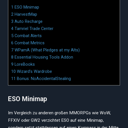
1
ESO Minimap
2
HarvestMap
3
Auto Recharge
4
Tamriel Trade Center
5
Combat Alerts
6
Combat Metrics
7
WPamA (What Pledges at my Alts)
8
Essential Housing Tools Addon
9
LoreBooks
10
Wizard’s Wardrobe
11
Bonus: NoAccidentalStealing
ESO Minimap
Im Vergleich zu anderen großen MMORPGs wie WoW,
FFXIV oder GW2 verzichtet ESO auf eine Minimap,
sondern setzt stattdessen auf einen Kompass in der Mitte