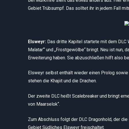
Bei Murkmire sieht das etwas anders aus. Hier er
Gebiet Trübsumpf. Das solltet ihr in jedem Fall mi
Elsweyr:
Das dritte Kapitel startete mit dem DLC
Malatar‘“ und „Frostgewölbe“ bringt. Neu ist nun
Erweiterung haben. Sie abzuschließen hilft also 
Elsweyr selbst enthält wieder einen Prolog sowie
stehen die Khajiit und die Drachen.
Der zweite DLC heißt Scalebreaker und bringt er
von Maarselok“.
Zum Abschluss folgt der DLC Dragonhold, der di
Gebiet Südliches Elsweyr freischaltet.