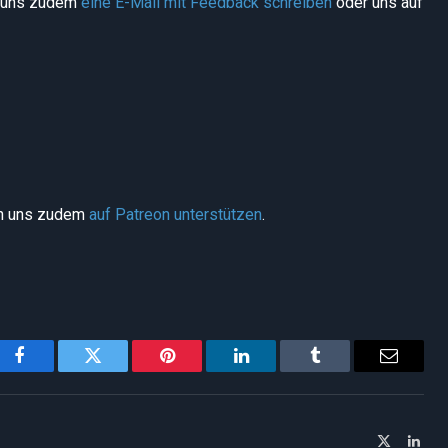
t uns zudem
eine E-Mail mit Feedback schreiben
oder uns auf
nn uns zudem
auf Patreon unterstützen
.
Facebook
Twitter
Pinterest
LinkedIn
Tumblr
Email
X
Link