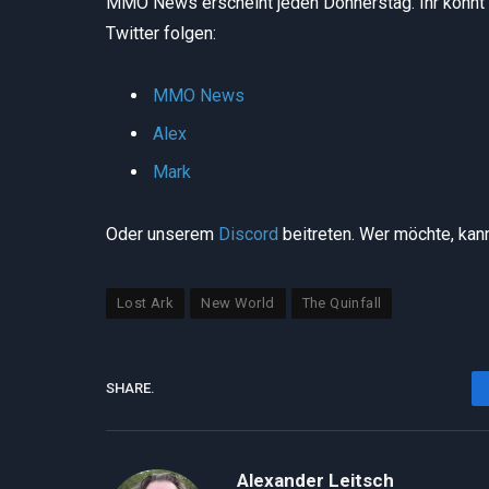
MMO News erscheint jeden Donnerstag. Ihr könn
Twitter folgen:
MMO News
Alex
Mark
Oder unserem
Discord
beitreten. Wer möchte, ka
Lost Ark
New World
The Quinfall
SHARE.
Alexander Leitsch