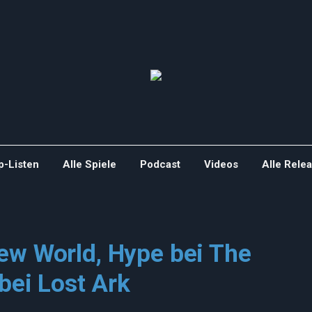
p-Listen
Alle Spiele
Podcast
Videos
Alle Rele
ew World, Hype bei The
 bei Lost Ark